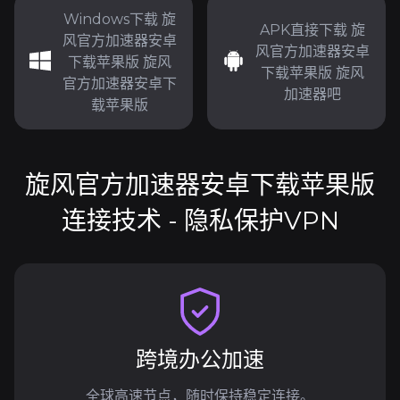
Windows下载 旋
APK直接下载 旋
风官方加速器安卓
风官方加速器安卓
下载苹果版 旋风
下载苹果版 旋风
官方加速器安卓下
加速器吧
载苹果版
旋风官方加速器安卓下载苹果版
连接技术 - 隐私保护VPN
跨境办公加速
全球高速节点，随时保持稳定连接。