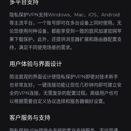
多平台支持
隐私保护VPN支持Windows、Mac、iOS、Android
等主流平台，一个账号即可在多台设备上同时使用。无
论您使用何种设备，都能享受到一致的旋风加速官网苹
果下载保护。此外，还提供浏览器扩展和路由器配置支
持，满足不同使用场景的需求。
用户体验与界面设计
简洁直观的界面设计使隐私保护VPN即使对技术新手
也非常友好。一键连接功能让您在几秒钟内即可建立安
全的VPN连接，无需复杂的配置过程。高级用户也可
以根据需要自定义协议选择和服务器偏好设置。
客户服务与支持
隐私保护VPN提供全天候的客户支持服务，无论您遇